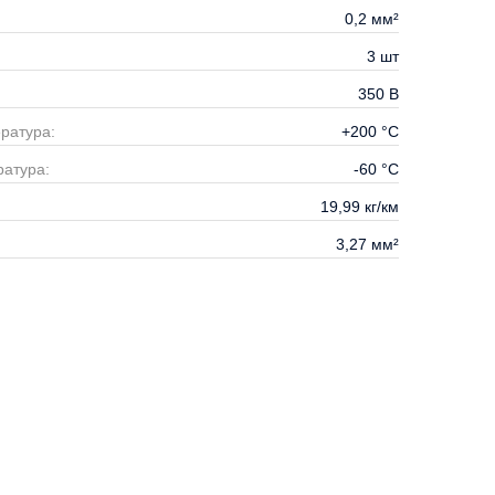
0,2
мм²
3
шт
350
В
ратура:
+200
°С
атура:
-60
°С
19,99
кг/км
3,27
мм²