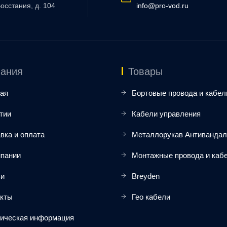
Восстания, д. 104
info@pro-vod.ru
ания
Товары
ая
Бортовые провода и кабел
тии
Кабели управления
вка и оплата
Металлорукав Антиванда
мпании
Монтажные провода и каб
ьи
Breyden
акты
Гео кабели
ическая информация