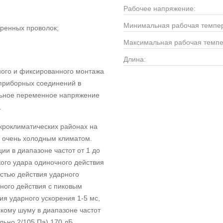
Рабочее напряжение:
Минимальная рабочая темпер
ренных проволок;
Максимальная рабочая темпе
Длина:
ого и фиксированного монтажа
приборных соединений в
альное переменное напряжение
.
кроклиматических районах на
с очень холодным климатом.
ии в диапазоне частот от 1 до
кого удара одиночного действия
стью действия ударного
тного действия с пиковым
я ударного ускорения 1-5 мс,
скому шуму в диапазоне частот
льно 2/105 Па) 170 дБ.