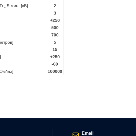
, 5 мин. [кВ]
2
3
+250
500
700
метров]
5
15
]
+250
-60
Ом*км]
100000
Email