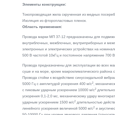
Элементы конструкции:
Токопроводящая жила скрученная из медных посереб
Изоляция из фторопластовых пленок.
Область применения:
Провода марки МП 37-12 предназначены для подвижн
внутриблочных, межблочных, внутриприборных и меж
электронных и электрических устройствах на номин
500 В частотой 10кГц и постоянное напряжение 700 В
Провода предназначены для эксплуатации во всех ма
суше и на море, кроме макроклиматического района 
Провода стойки к воздействию синусоидальной вибрац
2
5000 Гц с амплитудой ускорения 400 м/с
, механичес
2
с пиковым ударным ускорением 10000 м/с
длительно
ускорения 0,1-2,0 мс, механическому удару многокра
2
ударным ускорением 1500 м/с
длительностью действи
2
линейного ускорения величиной 5000 м/с
и акустиче
50-10000 Гц при уровне звукового давления (относите