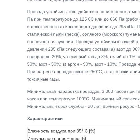
Провода устойчивы к воздействию пониженного атмос
Па при температурое до 125 0С или до 666 Па (рабоч
и повышенного атмосферного давления до 295 кПа. П
статической пыли (песка), соляного (морского) туман
солнечного излучения. Провода устойчивы к воздейст
давлении 295 кПа следующего состава: а) азот до 96
водород до 20%, углекислый газ до 3%, гелий до 1%, пр
50%, азот - 50%; в) аргон - 90%, азот - 10%. Провода
При нагреве проводов свыше 250°С, а также сжигани
токсичные газы.
Минимальная наработка проводов: 3 000 часов при т
часов при температуре 100°С. Минимальный срок сохр
Минимальный срок службы - 20 лет. 95%-ый ресурс - 5
Характеристики
Влажность воздуха при 35° C [%]
Импульсное напряжение [В]