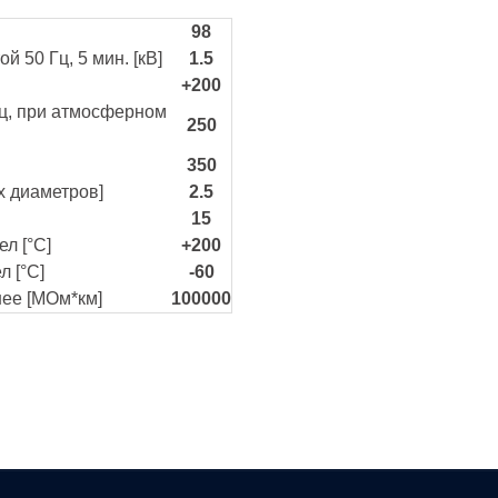
98
 50 Гц, 5 мин. [кВ]
1.5
+200
ц, при атмосферном
250
350
х диаметров]
2.5
15
л [°C]
+200
 [°C]
-60
нее [МОм*км]
100000