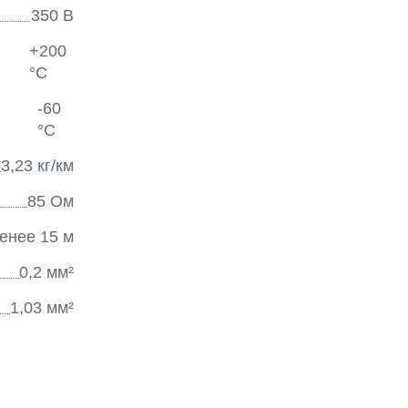
350
В
+200
°С
-60
°С
3,23
кг/км
85
Ом
енее 15
м
0,2
мм²
1,03
мм²