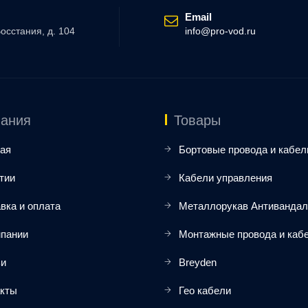
Email
Восстания, д. 104
info@pro-vod.ru
ания
Товары
ая
Бортовые провода и кабел
тии
Кабели управления
вка и оплата
Металлорукав Антиванда
мпании
Монтажные провода и каб
ьи
Breyden
акты
Гео кабели