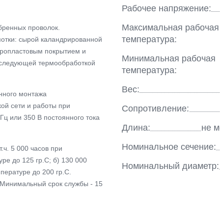
Рабочее напряжение:
Максимальная рабочая
бренных проволок.
температура:
мотки: сырой каландрированной
оропластовым покрытием и
Минимальная рабочая
оследующей термообработкой
температура:
Вес:
нного монтажа
ой сети и работы при
Сопротивление:
Гц или 350 В постоянного тока
Длина:
не м
Номинальное сечение:
.ч. 5 000 часов при
ре до 125 гр.С; б) 130 000
Номинальный диаметр:
пературе до 200 гр.С.
 Минимальный срок службы - 15