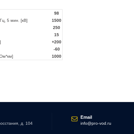
98
, 5 мин. [кВ]
1500
250
15
]
+200
-60
Ом*км]
1000
Email
Восстания, д. 104
info@pro-vod.ru