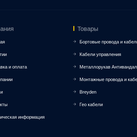
ания
Товары
ая
Бортовые провода и кабел
тии
Кабели управления
вка и оплата
Металлорукав Антиванда
мпании
Монтажные провода и каб
ьи
Breyden
акты
Гео кабели
ическая информация