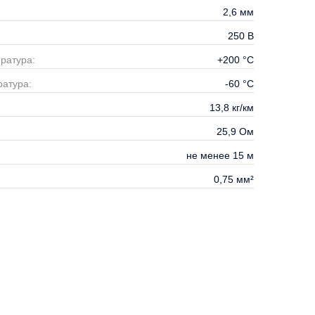
2,6
мм
250
В
ратура:
+200
°С
атура:
-60
°С
13,8
кг/км
25,9
Ом
не менее 15
м
0,75
мм²