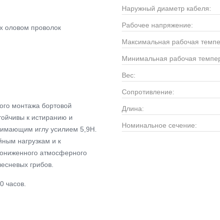
Наружный диаметр кабеля:
Рабочее напряжение:
х оловом проволок
Максимальная рабочая темпе
Минимальная рабочая темпер
Вес:
Сопротивление:
ого монтажа бортовой
Длина:
тойчивы к истиранию и
Номинальное сечение:
жимающим иглу усилием 5,9Н.
ным нагрузкам и к
 пониженного атмосферного
плесневых грибов.
0 часов.