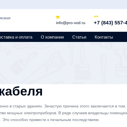
иковая
+7 (843) 557-
info@pro-vod.ru
оставка и оплата
О компании
Статьи
Контакты
кабеля
енно в старых зданиях. Зачастую причина этого заключается в том
ство мощных электроприборов. В ряде случаев владельцы помещен
. Это способно привести к печальным последствиям.