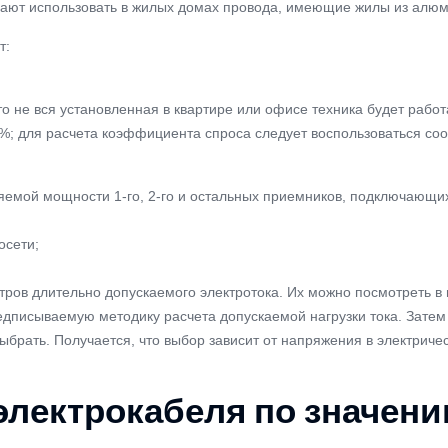
ещают использовать в жилых домах провода, имеющие жилы из алю
т:
то не вся установленная в квартире или офисе техника будет рабо
20%; для расчета коэффициента спроса следует воспользоваться со
мой мощности 1-го, 2-го и остальных приемников, подключающихся
осети;
в длительно допускаемого электротока. Их можно посмотреть в го
едписываемую методику расчета допускаемой нагрузки тока. Затем 
ыбрать. Получается, что выбор зависит от напряжения в электриче
электрокабеля по значени