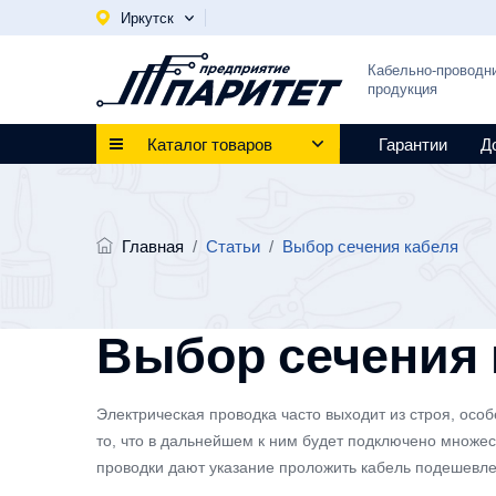
Иркутск
Кабельно-проводн
продукция
Каталог товаров
Гарантии
Д
Главная
/
Статьи
/
Выбор сечения кабеля
Выбор сечения 
Электрическая проводка часто выходит из строя, особ
то, что в дальнейшем к ним будет подключено множе
проводки дают указание проложить кабель подешевле